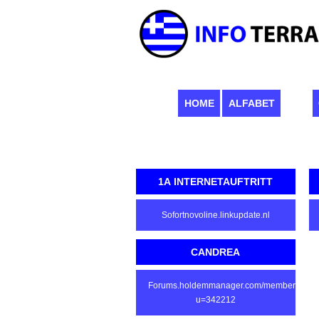
HOME
ALFABET
1A INTERNETAUFTRITT
Sofortnovoline.linkupdate.nl
CANDREA
Forums.holdemmanager.com/member.php?
u=342212